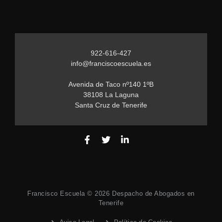
922-616-427
info@franciscoescuela.es
Avenida de Taco nº140 1ºB
38108 La Laguna
Santa Cruz de Tenerife
Francisco Escuela © 2026 Despacho de Abogados en
Tenerife