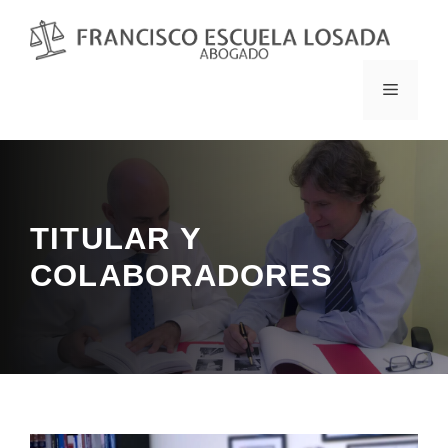
Saltar
al
contenido
MENÚ
TITULAR Y
COLABORADORES